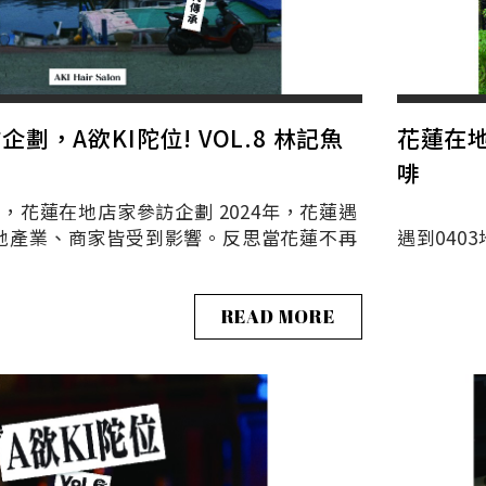
劃，A欲KI陀位! VOL.8 林記魚
花蓮在地
啡
蓮在地店家參訪企劃 2024年，花蓮遇
✦A欲K
在地產業、商家皆受到影響。反思當花蓮不再
遇到040
READ MORE