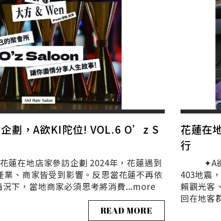
，A欲KI陀位! VOL.6 O’z S
花蓮在地
行
蓮在地店家參訪企劃 2024年，花蓮遇到
✦A欲K
地產業、商家皆受到影響。反思當花蓮不再依
403地
況下，當地商家必須思考將消費...
more
賴觀光客
回在地客群。
READ MORE