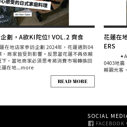
劃，A欲KI陀位! VOL.2 齊食
花蓮在地
ERS
在地店家參訪企劃 2024年，花蓮遇到04
產業、商家皆受到影響。反思當花蓮不再依賴
✦A欲K
況下，當地商家必須思考將消費市場轉換回
0403
在地...
more
賴觀光客、
READ MORE
SOCIAL MEDI
FACEBOOK