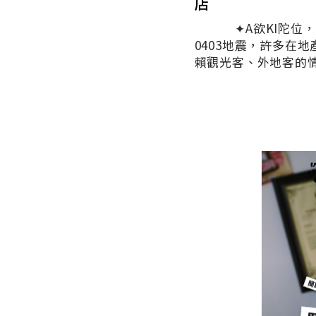
店
✦A欲KI陀位，花
0403地震，許多在
賴觀光客、外地客的情