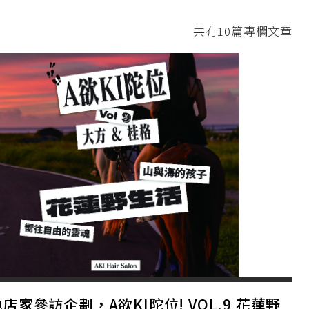
共有10篇專欄文章
店家參訪企劃，A欲KI陀位! VOL.9 花蓮野