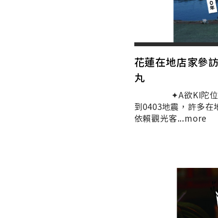
花蓮在地店家參訪企
丸
✦A欲KI陀位，花
到0403地震，許多
依賴觀光客...
more