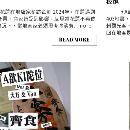
板燒
蓮在地店家參訪企劃 2024年，花蓮遇到
✦A欲K
地產業、商家皆受到影響。反思當花蓮不再依
403地
況下，當地商家必須思考將消費...
more
賴觀光客
回在地客群。
READ MORE